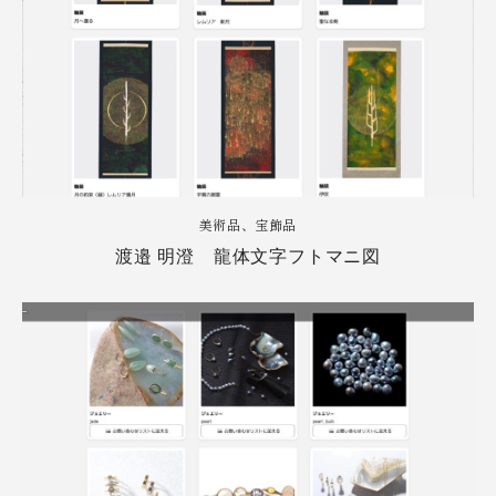
美術品、宝飾品
渡邉 明澄 龍体文字フトマニ図