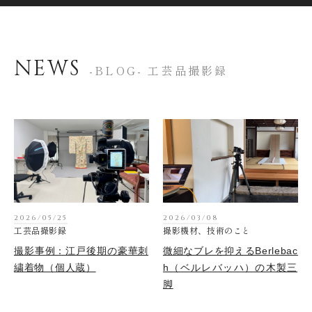
NEWS
-BLOG- 工芸品撮影録
2026/05/25
2026/03/08
工芸品撮影録
撮影機材、技術のこと
撮影事例：江戸後期の豪華刺
微細なブレを抑えるBerlebac
繍着物（個人蔵）
h（ベルレバッハ）の木製三
脚