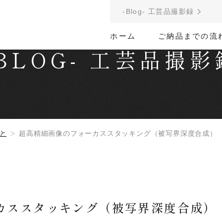
-Blog- 工芸品撮影録
ホーム
ご納品までの流
-BLOG-
工芸品撮影
と
超高精細画像のフォーカススタッキング（被写界深度合成）
カススタッキング（被写界深度合成）