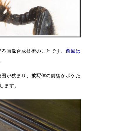
げる画像合成技術のことです。
前回は
。
範囲が狭まり、被写体の前後がボケた
します。