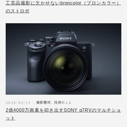
工芸品撮影に欠かせないbroncolor（ブロンカラー）
のストロボ
撮影機材、技術のこと
2025/02/13
2億4000万画素を叩き出すSONY α7RVのマルチショ
ット