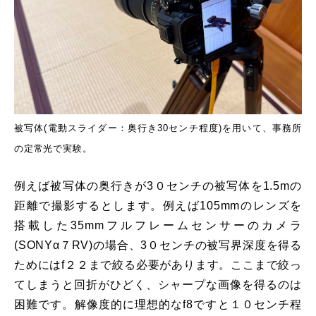
被写体(電動スライダー：奥行き30センチ程度)を用いて、事務所
の定常光で実験。
例えば被写体の奥行きが3０センチの被写体を1.5mの
距離で撮影するとします。例えば105mmのレンズを
搭載した35mmフルフレームセンサーのカメラ
(SONYα７RV)の場合、3０センチの被写界深度を得る
ためにはf２２まで絞る必要があります。ここまで絞っ
てしまうと回折がひどく、シャープな画像を得るのは
困難です。解像度的に理想的なf8ですと１０センチ程