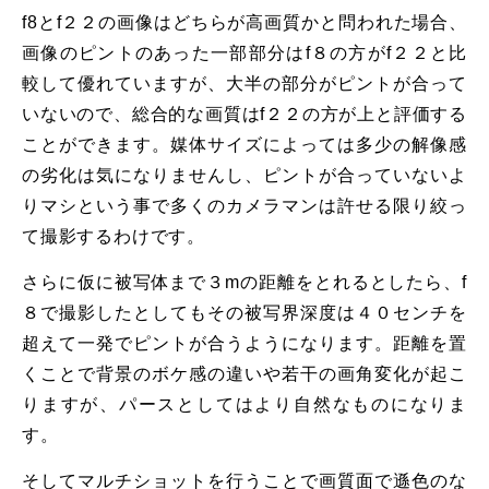
f8とf２２の画像はどちらが高画質かと問われた場合、
画像のピントのあった一部部分はf８の方がf２２と比
較して優れていますが、大半の部分がピントが合って
いないので、総合的な画質はf２２の方が上と評価する
ことができます。媒体サイズによっては多少の解像感
の劣化は気になりませんし、ピントが合っていないよ
りマシという事で多くのカメラマンは許せる限り絞っ
て撮影するわけです。
さらに仮に被写体まで３mの距離をとれるとしたら、f
８で撮影したとしてもその被写界深度は４０センチを
超えて一発でピントが合うようになります。距離を置
くことで背景のボケ感の違いや若干の画角変化が起こ
りますが、パースとしてはより自然なものになりま
す。
そしてマルチショットを行うことで画質面で遜色のな