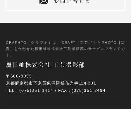
お問い合わせ
CRAPHTO（クラフト）は、CRAFT［工芸品］とPHOTO［写
真］
を合わせた廣田紬株式会社工芸撮影部のサービスブランドで
す。
廣田紬株式会社 工芸撮影部
〒600-8095
京都府京都市下京区東洞院通仏光寺上ル301
TEL：(075)351-1414 / FAX：(075)351-2494
ホーム
ご納品までの流れ
サービス内容
実績紹介
よくある質問
-Blog- 工芸品撮影録